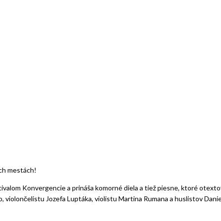
och mestách!
tivalom Konvergencie a prináša komorné diela a tiež piesne, ktoré otexto
ho, violončelistu Jozefa Luptáka, violistu Martina Rumana a huslistov Dan