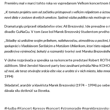
Premiéru mal v marci tohto roka vo vypredanom Veľkom koncertnom štú
„K tomuto projektu som od začiatku pristupoval s veľkým rešpektom a úctou 
nové diela v zostave skvelých umelcov. Spätná väzba publika nás motivuje vrát
Dramaturgiu pripravil skladateľov otec Ali Brezovský. Ide prevažne o
divadlo GuNaGu. V tom čase bol Marek Brezovský študentom prvého
„Skladby sú unikátne svojím príbehom, naliehavosťou, atmosférou a pocitmi, k
spolupráci s Vladislavom Šarišským a Matúšom Uhliarikom, ktorí tieto nápa
poodkrýva výnimočný, bohatý a rozmanitý tvorivý svet Mareka Brezovskéh
V úlohe rozprávača a speváka sa na koncerte predstaví Robert ROTH
zážitkom. Silné ženské hlasové party bez zaváhaní prináša Nina KOHO
už nosí, ale teraz otvárajte srdcia ešte viac a urobte si v nich miesto, lebo mno
1994)
Skladateľ, aranžér a klavirista Marek Brezovský (1974 – 1994) po sebe za
dávala silu dotknúť sa človeka.
Hudba
Koncert
presov
koncert
stromoradie
marekbrezovsky