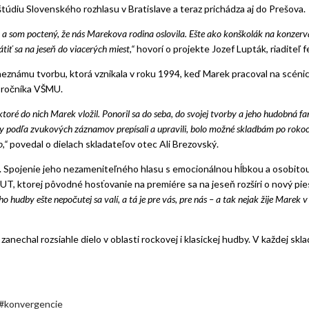
diu Slovenského rozhlasu v Bratislave a teraz prichádza aj do Prešova.
a som poctený, že nás Marekova rodina oslovila. Ešte ako konškolák na konzervat
iť sa na jeseň do viacerých miest,“
hovorí o projekte Jozef Lupták, riaditeľ fe
 neznámu tvorbu, ktorá vznikala v roku 1994, keď Marek pracoval na scéni
 ročníka VŠMU.
toré do nich Marek vložil. Ponoril sa do seba, do svojej tvorby a jeho hudobná f
dy podľa zvukových záznamov prepísali a upravili, bolo možné skladbám po roko
o,“
povedal o dielach skladateľov otec Ali Brezovský.
. Spojenie jeho nezameniteľného hlasu s emocionálnou hĺbkou a osobi
UT, ktorej pôvodné hosťovanie na premiére sa na jeseň rozšíri o nový pi
ho hudby ešte nepočutej sa valí, a tá je pre vás, pre nás – a tak nejak žije Marek v
nechal rozsiahle dielo v oblasti rockovej i klasickej hudby. V každej sklad
konvergencie