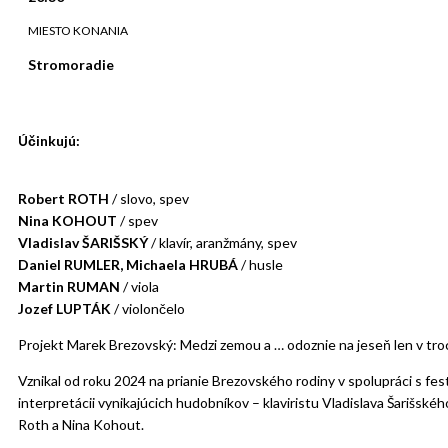
MIESTO KONANIA
Stromoradie
Účinkujú:
Robert ROTH
/ slovo, spev
Nina KOHOUT
/ spev
Vladislav ŠARIŠSKÝ
/ klavír, aranžmány, spev
Daniel RUMLER, Michaela HRUBÁ
/ husle
Martin RUMAN
/ viola
Jozef LUPTÁK
/ violončelo
Projekt Marek Brezovský: Medzi zemou a … odoznie na jeseň len v tr
Vznikal od roku 2024 na prianie Brezovského rodiny v spolupráci s fes
interpretácii vynikajúcich hudobníkov – klaviristu Vladislava Šarišské
Roth a Nina Kohout.