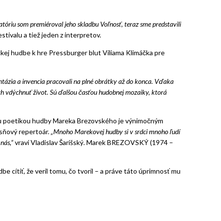
óriu som premiéroval jeho skladbu Voľnosť, teraz sme predstavili
stivalu a tiež jeden z interpretov.
ckej hudbe k hre Pressburger blut Viliama Klimáčka pre
antázia a invencia pracovali na plné obrátky až do konca. Vďaka
ch vdýchnuť život. Sú ďalšou časťou hudobnej mozaiky, ktorá
tou poetikou hudby Mareka Brezovského je výnimočným
esňový repertoár.
„Mnoho Marekovej hudby si v srdci mnoho ľudí
 nás,“
vraví Vladislav Šarišský. Marek BREZOVSKÝ (1974 –
be cítiť, že veril tomu, čo tvoril – a práve táto úprimnosť mu