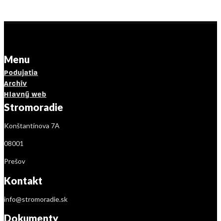
Menu
Podujatia
Archív
Hlavný web
Stromoradie
Konštantínova 7A
08001
Prešov
Kontakt
info@stromoradie.sk
Dokumenty