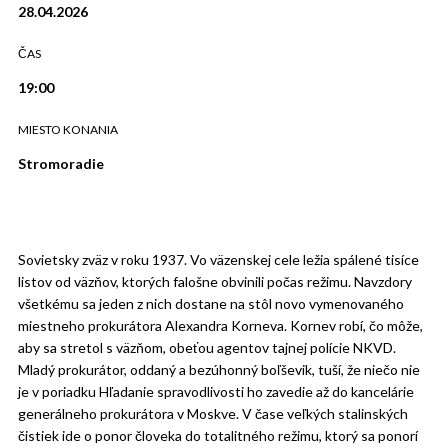
28.04.2026
ČAS
19:00
MIESTO KONANIA
Stromoradie
Sovietsky zväz v roku 1937. Vo väzenskej cele ležia spálené tisíce
listov od väzňov, ktorých falošne obvinili počas režimu. Navzdory
všetkému sa jeden z nich dostane na stôl novo vymenovaného
miestneho prokurátora Alexandra Korneva. Kornev robí, čo môže,
aby sa stretol s väzňom, obeťou agentov tajnej polície NKVD.
Mladý prokurátor, oddaný a bezúhonný boľševik, tuší, že niečo nie
je v poriadku Hľadanie spravodlivosti ho zavedie až do kancelárie
generálneho prokurátora v Moskve. V čase veľkých stalinských
čistiek ide o ponor človeka do totalitného režimu, ktorý sa ponorí