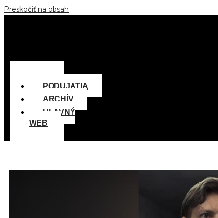
Preskočiť na obsah
Menu
PODUJATIA
ARCHÍV
HLAVNÝ
WEB